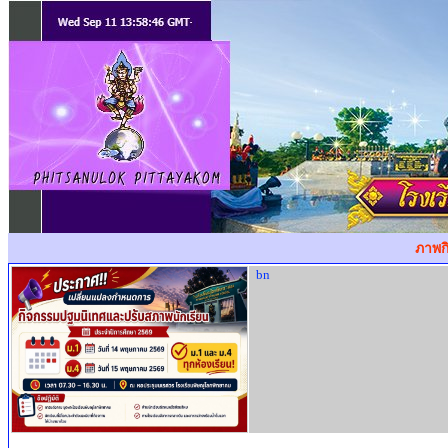
ภาพก
bn